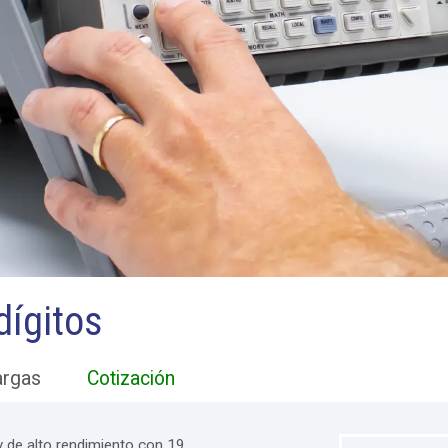
dígitos
argas
Cotización
y de alto rendimiento con 19