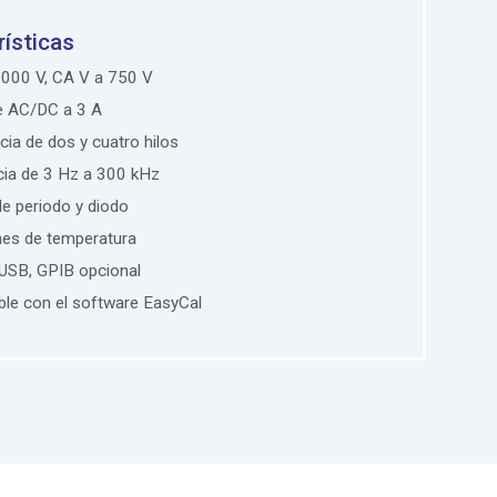
rísticas
1000 V, CA V a 750 V
e AC/DC a 3 A
cia de dos y cuatro hilos
cia de 3 Hz a 300 kHz
e periodo y diodo
nes de temperatura
 USB, GPIB opcional
le con el software EasyCal