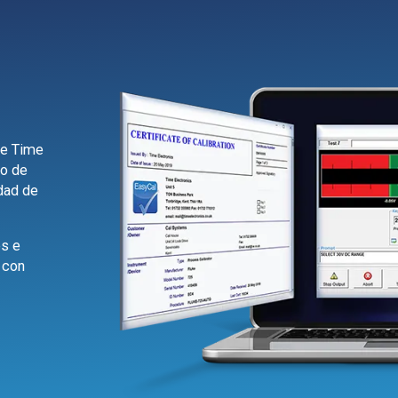
l
re Time
so de
dad de
es e
 con