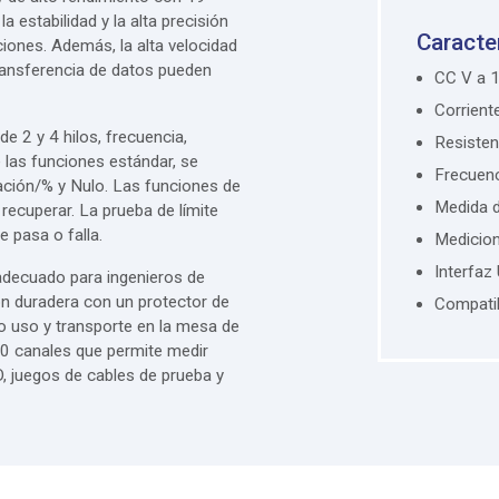
a estabilidad y la alta precisión
Caracte
iones. Además, la alta velocidad
transferencia de datos pueden
CC V a 
Corrient
e 2 y 4 hilos, frecuencia,
Resisten
 las funciones estándar, se
Frecuen
ción/% y Nulo. Las funciones de
Medida d
ecuperar. La prueba de límite
e pasa o falla.
Medicio
Interfaz
adecuado para ingenieros de
ión duradera con un protector de
Compatib
 uso y transporte en la mesa de
10 canales que permite medir
, juegos de cables de prueba y