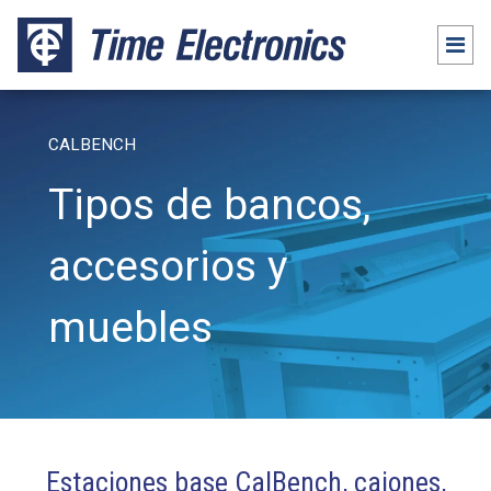
CALBENCH
Tipos de bancos,
accesorios y
muebles
Estaciones base CalBench, cajones,
Paquetes