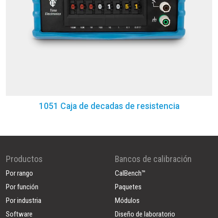
1051 Caja de decadas de resistencia
Productos
Bancos de calibración
Por rango
CalBench™
Por función
Paquetes
Por industria
Módulos
Software
Diseño de laboratorio