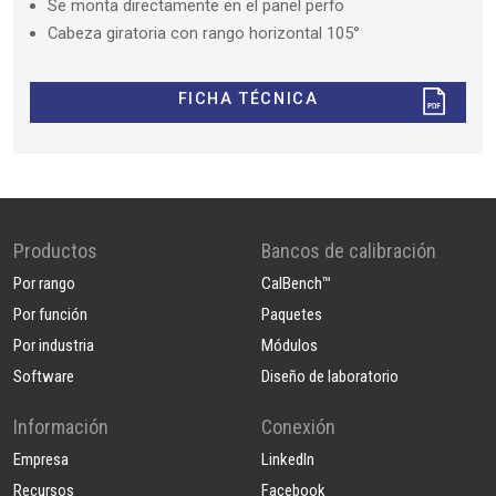
Se monta directamente en el panel perfo
Cabeza giratoria con rango horizontal 105°
FICHA TÉCNICA
Productos
Bancos de calibración
Por rango
CalBench™
Por función
Paquetes
Por industria
Módulos
Software
Diseño de laboratorio
Información
Conexión
Empresa
LinkedIn
Recursos
Facebook