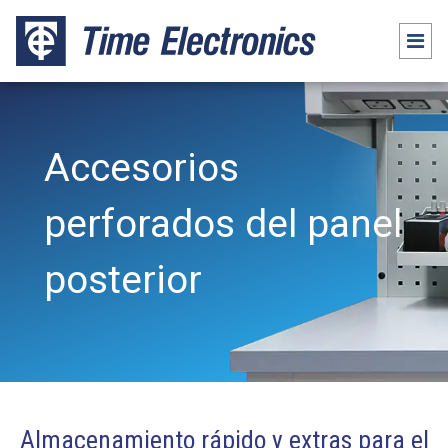
Accesorios
perforados del panel
posterior
Almacenamiento rápido y extras para el
Paquetes