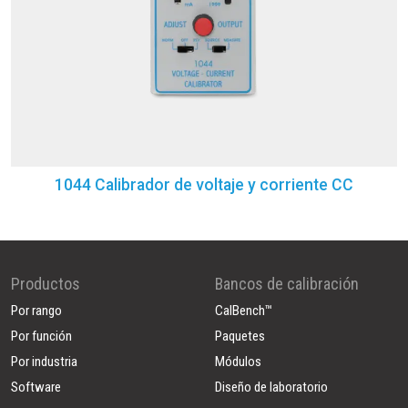
1044 Calibrador de voltaje y corriente CC
Productos
Bancos de calibración
Por rango
CalBench™
Por función
Paquetes
Por industria
Módulos
Software
Diseño de laboratorio