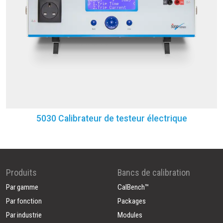
5030 Calibrateur de testeur électrique
Produits
Bancs de calibration
Par gamme
CalBench™
Par fonction
Packages
Par industrie
Modules