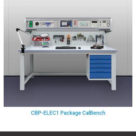
CBP-ELEC1 Package CalBench