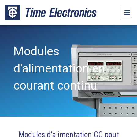
Modules
d'alimentation en
courant continu
Modules d'alimentation CC pour
Packages